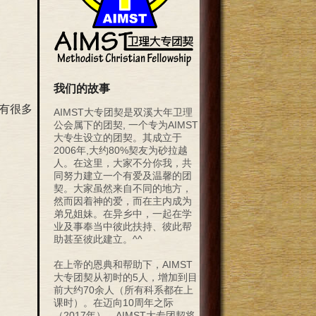
我们的故事
有很多
AIMST大专团契是双溪大年卫理
公会属下的团契, 一个专为AIMST
大专生设立的团契。其成立于
2006年,大约80%契友为砂拉越
人。在这里，大家不分你我，共
同努力建立一个有爱及温馨的团
契。大家虽然来自不同的地方，
然而因着神的爱，而在主内成为
弟兄姐妹。在异乡中，一起在学
业及事奉当中彼此扶持、彼此帮
助甚至彼此建立。^^
在上帝的恩典和帮助下，AIMST
大专团契从初时的5人，增加到目
前大约70余人（所有科系都在上
课时）。在迈向10周年之际
（2017年），AIMST大专团契将