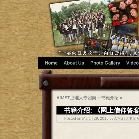
Home
About Us
Photo Gallery
Video
AIMST卫理大专团契
»
书籍介绍
»
书籍介绍: 《网上信仰答客问》 (
Posted on
March 29, 2016
by
AIMST大专团