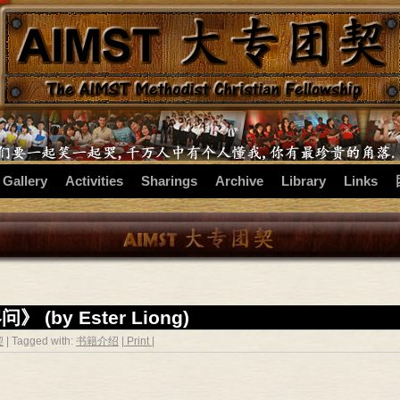
 Gallery
Activities
Sharings
Archive
Library
Links
by Ester Liong)
契
| Tagged with:
书籍介绍
| Print |