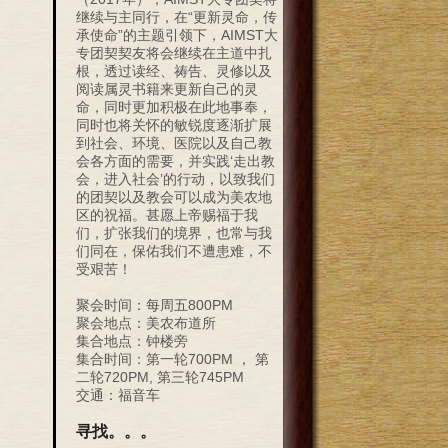
继续与主同行，在“更新灵命，传
承使命”的主题引领下，AIMST大
专团契契友将会继续在主道中扎
根，透过读经、祷告、灵修以及
阅读属灵书籍来更新自己的灵
命，同时更加积极在此地事奉，
同时也将关怀的敏锐度逐渐扩展
到社会、环境、医院以及自己教
会各方面的需要，并实践‘走出教
会，进入社会’的行动，以致我们
的团契以及教会可以成为美农地
区的祝福。甚愿上帝赐福于我
们，扩张我们的境界，也常与我
们同在，保佑我们不遭患难，不
受艰苦！
聚会时间：每周五800PM
聚会地点：美农布道所
集合地点：钟楼旁
集合时间：第一轮700PM ， 第
二轮720PM, 第三轮745PM
交通：福音车
寻找。。。