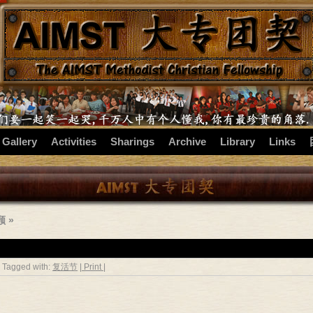
 Gallery
Activities
Sharings
Archive
Library
Links
顾
»
 Tagged with:
复活节
| Print |