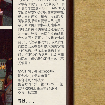
继续与主同行，在“更新灵命，传
承使命”的主题引领下，AIMST大
专团契契友将会继续在主道中扎
根，透过读经、祷告、灵修以及
阅读属灵书籍来更新自己的灵
命，同时更加积极在此地事奉，
同时也将关怀的敏锐度逐渐扩展
到社会、环境、医院以及自己教
会各方面的需要，并实践‘走出教
会，进入社会’的行动，以致我们
的团契以及教会可以成为美农地
区的祝福。甚愿上帝赐福于我
们，扩张我们的境界，也常与我
们同在，保佑我们不遭患难，不
受艰苦！
聚会时间：每周五800PM
聚会地点：美农布道所
集合地点：钟楼旁
集合时间：第一轮700PM ， 第
二轮720PM, 第三轮745PM
交通：福音车
寻找。。。