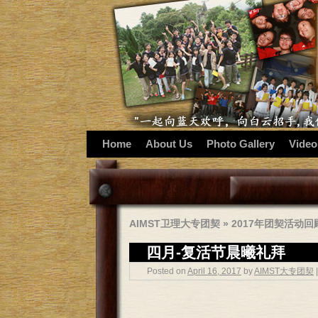
Home
About Us
Photo Gallery
Video
AIMST卫理大专团契
»
2017年团契活动回
四月-复活节晨曦礼拜
Posted on
April 16, 2017
by
AIMST大专团契
|