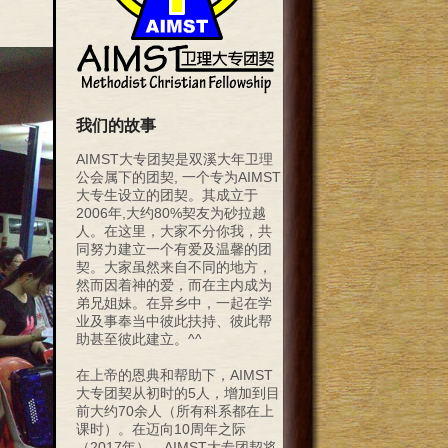
我们的故事
AIMST大专团契是双溪大年卫理
公会属下的团契, 一个专为AIMST
大专生设立的团契。其成立于
2006年,大约80%契友为砂拉越
人。在这里，大家不分你我，共
同努力建立一个有爱及温馨的团
契。大家虽然来自不同的地方，
然而因着神的爱，而在主内成为
弟兄姐妹。在异乡中，一起在学
业及事奉当中彼此扶持、彼此帮
助甚至彼此建立。^^
在上帝的恩典和帮助下，AIMST
大专团契从初时的5人，增加到目
前大约70余人（所有科系都在上
课时）。在迈向10周年之际
（2017年），AIMST大专团契将