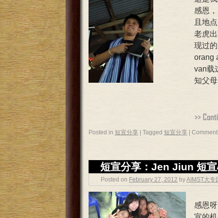
感恩，
且地点
老虎出
现过的
ora
van
知父母
Posted in
短宣分享
|
Tagged
短宣分享
|
Comments
短宣分享：Jen Jiun 短
Posted on
February 27, 2012
by
AIMST大
感恩呀
宣的机