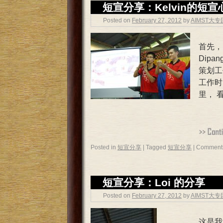
短宣分享：Kelvin的短宣
Posted on
February 27, 2012
by
AIMST大
首先，
Dip
策划工
工作时
里， 
Posted in
短宣分享
|
Tagged
短宣分享
|
Comments
短宣分享：Loi 的分享
Posted on
February 27, 2012
by
AIMST大
这是我