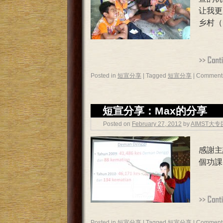
让我更
乡村（
Posted in
短宣分享
|
Tagged
短宣分享
|
Comments
短宣分享：Max的分享
Posted on
February 27, 2012
by
AIMST大
感謝主
個功課
Posted in
短宣分享
|
Tagged
短宣分享
|
Comments