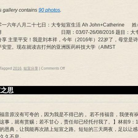
s gallery contains
90 photos
.
一六年八月二十七日：大专短宣生活 Ah John+Catherine 
祥 日期：03/07-26/08/2016 题目：大
分享 主里平安！我是刘本祥，今年（2016年）22岁了，母堂是
平安堂。现在就读吉打州的亚洲医药科技大学（AIMST
Tagged
2016
,
短宣分享
|
Comments Off
宣之思
福音原没有可夸的，因为我是不得已的 。若不传福音，我便有
这事，就有赏赐；若不甘心，责任却已经托付我了。】林前9：16-
的恩典，让我能再次踏上短宣之路。短短的三天两夜，足以让感
久久不息。