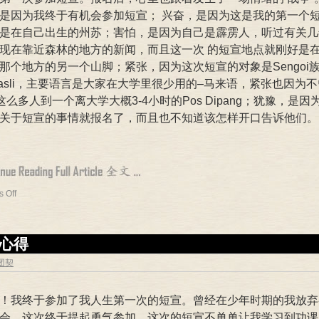
是因为我终于有机会参加短宣； 兴奋，是因为这是我的第一个
是在自己出生的州苏；害怕，是因为自己是霹雳人，听过有关几
现在靠近森林的地方的新闻，而且这一次 的短宣地点就刚好是
那个地方的另一个山脚；紧张，因为这次短宣的对象是Sengoi
ng asli，主要语言是大家在大学里很少用的–马来语，紧张也因为
载这么多人到一个离大学大概3-4小时的Pos Dipang；犹豫，是因
关于短宣的事情就报名了，而且也不知道该怎样开口告诉他们。
 Off
宣心得
专团契
！我终于参加了我人生第一次的短宣。曾经在少年时期的我放弃
会，这次终于提起勇气参加。这次的短宣不单单让我学习到功课