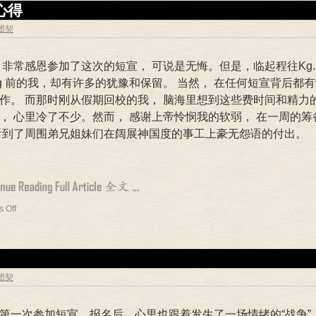
心得
专团契
 非常感恩参加了这次的短宣， 可说是无悔。但是，临起程往Kg. 
ang 前的我，却有许多的犹豫和保留。 当然， 在任何短宣背后都
作。 而那时刚从假期回校的我， 脑海里想到这些费时间和精力
， 心里冷了不少。然而， 感谢上帝怜悯我的软弱， 在一周的筹
看到了周围弟兄姐妹们在阔展神国度的事工上豪无怨语的付出。
 Off
专团契
第一次参加短宣。报名后，心里也跟着发生了一场情绪的“战争”