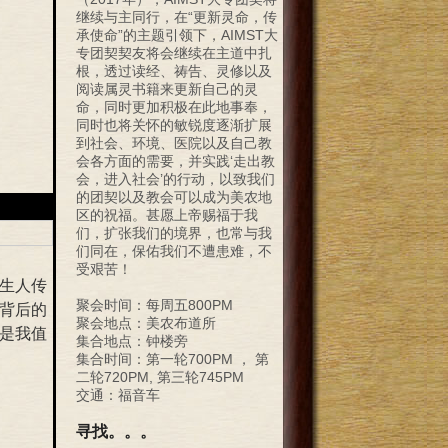
继续与主同行，在“更新灵命，传
承使命”的主题引领下，AIMST大
专团契契友将会继续在主道中扎
根，透过读经、祷告、灵修以及
阅读属灵书籍来更新自己的灵
命，同时更加积极在此地事奉，
同时也将关怀的敏锐度逐渐扩展
到社会、环境、医院以及自己教
会各方面的需要，并实践‘走出教
会，进入社会’的行动，以致我们
的团契以及教会可以成为美农地
区的祝福。甚愿上帝赐福于我
们，扩张我们的境界，也常与我
们同在，保佑我们不遭患难，不
受艰苦！
生人传
聚会时间：每周五800PM
背后的
聚会地点：美农布道所
是我值
集合地点：钟楼旁
集合时间：第一轮700PM ， 第
二轮720PM, 第三轮745PM
交通：福音车
寻找。。。