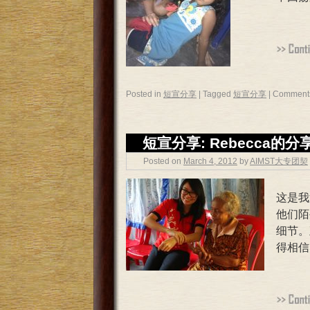
Posted in
短宣分享
|
Tagged
短宣分享
|
Comments
短宣分享: Rebecca的分
Posted on
March 4, 2012
by
AIMST大专团契
这是我
他们陌
细节。
得相信