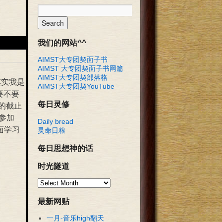
我们的网站^^
AIMST大专团契面子书
AIMST 大专团契面子书网篇
AIMST大专团契部落格
其实我是
AIMST大专团契YouTube
要不要
每日灵修
的截止
就参加
Daily bread
面学习
灵命日粮
每日思想神的话
时光隧道
最新网贴
一月-音乐high翻天