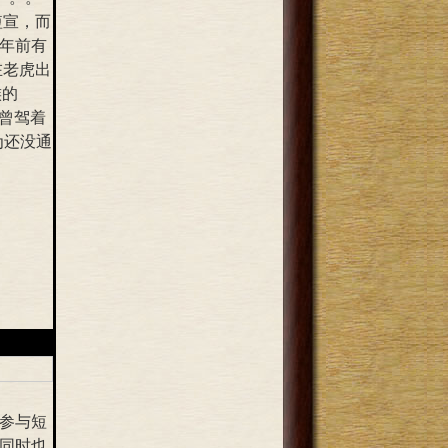
短宣，而
年前有
在老虎出
族的
不曾驾着
为还没通
参与短
同时也