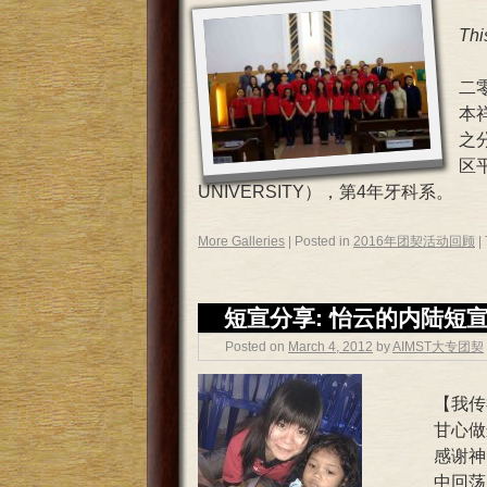
Thi
二零
本
之
区
UNIVERSITY），第4年牙科系。
More Galleries
|
Posted in
2016年团契活动回顾
|
短宣分享: 怡云的内陆短
Posted on
March 4, 2012
by
AIMST大专团契
【我传
甘心做
感谢神
中回荡