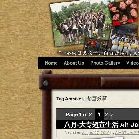
Home
About Us
Photo Gallery
Video
短宣分享
Tag Archives:
Page 1 of 2
1
2
>
八月-大专短宣生活 Ah John
Posted on
August 27, 2016
by
AIMST大专团