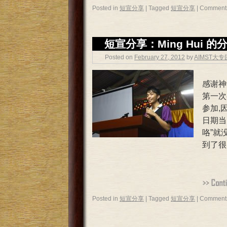
Posted in
短宣分享
|
Tagged
短宣分享
|
Comments
短宣分享：Ming Hui 的
Posted on
February 27, 2012
by
AIMST大
感谢神
第一次
参加,
日期当
咯”就
到了很
Posted in
短宣分享
|
Tagged
短宣分享
|
Comments