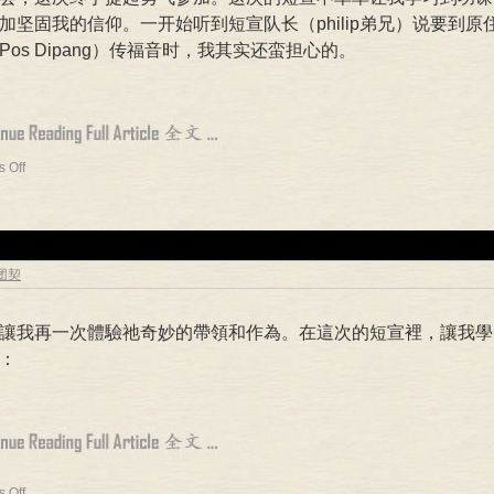
加坚固我的信仰。一开始听到短宣队长（philip弟兄）说要到原
Pos Dipang）传福音时，我其实还蛮担心的。
 Off
专团契
讓我再一次體驗祂奇妙的帶領和作為。在這次的短宣裡，讓我學
：
 Off