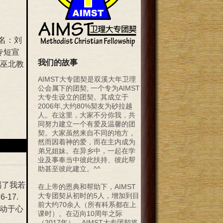
姓名：刘
专短宣
我们的故事
诗巫北教
AIMST大专团契是双溪大年卫理
公会属下的团契, 一个专为AIMST
大专生设立的团契。其成立于
2006年,大约80%契友为砂拉越
人。在这里，大家不分你我，共
同努力建立一个有爱及温馨的团
契。大家虽然来自不同的地方，
然而因着神的爱，而在主内成为
弟兄姐妹。在异乡中，一起在学
业及事奉当中彼此扶持、彼此帮
助甚至彼此建立。^^
祸了我若
在上帝的恩典和帮助下，AIMST
大专团契从初时的5人，增加到目
17.
前大约70余人（所有科系都在上
动于心
课时）。在迈向10周年之际
（2017年），AIMST大专团契将